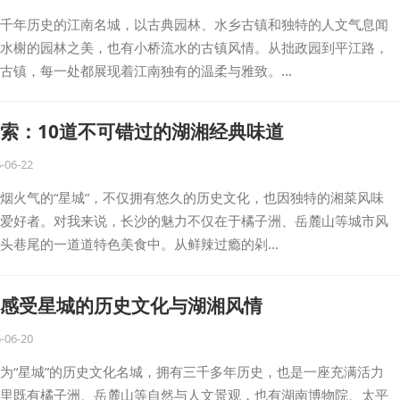
千年历史的江南名城，以古典园林、水乡古镇和独特的人文气息闻
水榭的园林之美，也有小桥流水的古镇风情。从拙政园到平江路，
古镇，每一处都展现着江南独有的温柔与雅致。…
索：10道不可错过的湖湘经典味道
-06-22
烟火气的“星城”，不仅拥有悠久的历史文化，也因独特的湘菜风味
爱好者。对我来说，长沙的魅力不仅在于橘子洲、岳麓山等城市风
头巷尾的一道道特色美食中。从鲜辣过瘾的剁…
感受星城的历史文化与湖湘风情
-06-20
为“星城”的历史文化名城，拥有三千多年历史，也是一座充满活力
里既有橘子洲、岳麓山等自然与人文景观，也有湖南博物院、太平