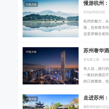
慢游杭州：
中国大陆
好玩好吃好记忆
·
杭州的魅力，从
致，也有夜市街
还是穿梭在老街
苏州奢华酒
中国大陆
背包客之旅
·
2026
有人说，旅行的
一家好的酒店不
的江南雅致，也
走进苏州：
中国大陆
摄影师的旅行日志