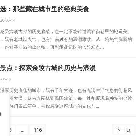
选：那些藏在城市里的经典美食
26-06-14
感受六朝古都的历史底蕴，也一定不能错过藏在街巷里的地道美
，既有老城烟火气，也有江南独有的温润雅致。从一碗热气腾腾的
一份鲜香四溢的盐水鸭，再到承载记忆的传统糕点…
景点：探索金陵古城的历史与浪漫
-06-12
深厚历史底蕴的城市，既有千年古迹，也有充满生活气息的街巷风
到梧桐大道，从古寺园林到民国建筑，每一处都展现着独特的金陵
南京热门景点清单，带你感受这座城市的文化与…
容
3
…
116
下一页