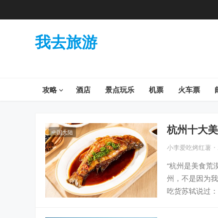
我去旅游
攻略
酒店
景点玩乐
机票
火车票
杭州十大美
中国大陆
小李爱吃烤红薯
·
“杭州是美食荒
州，不是因为我
吃货苏轼说过：