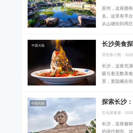
苏州，这座拥有
名。这里有亭台
从山塘街到周庄
长沙美食探
中国大陆
背包客小熊
·
2026
长沙，这座充满
吸引着无数美食
景，更隐藏在街
探索长沙：
中国大陆
文化探索者
·
2026
长沙，这座被称
的现代都市。这