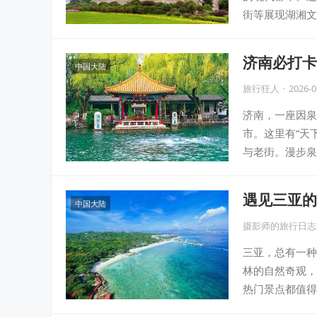
街等展现湖湘文
济南必打卡
中国大陆
的独特魅力
旅行狂人
·
2026-0
济南，一座因泉
市。这里有“天
与老街。漫步泉
遇见三亚的
中国大陆
地
摄影师的旅行日志
三亚，总有一种
林的自然奇观，
热门景点都值得