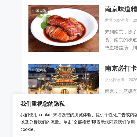
南京味道精
中国大陆
世界吃货游客
·
20
来到南京，除了
食。南京的味道
鸭血粉丝汤，到
南京必打卡
中国大陆
文化探索者
·
2026
南京，一座拥有
景。从秦淮夜色
我们重视您的隐私
魅力。整理这份
我们使用 cookie 来增强您的浏览体验、提供个性化广告或内
以及分析我们的流量。单击“全部接受”即表示您同意我们使用
文
cookie。
上一页
1
2