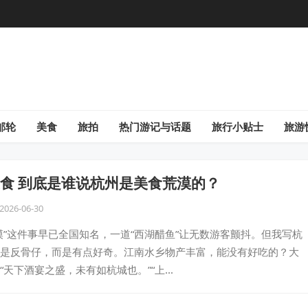
邮轮
美食
旅拍
热门游记与话题
旅行小贴士
旅游
食 到底是谁说杭州是美食荒漠的？
2026-06-30
漠”这件事早已全国知名，一道“西湖醋鱼”让无数游客颤抖。但我写杭
是反骨仔，而是有点好奇。江南水乡物产丰富，能没有好吃的？大
“天下酒宴之盛，未有如杭城也。”“上…