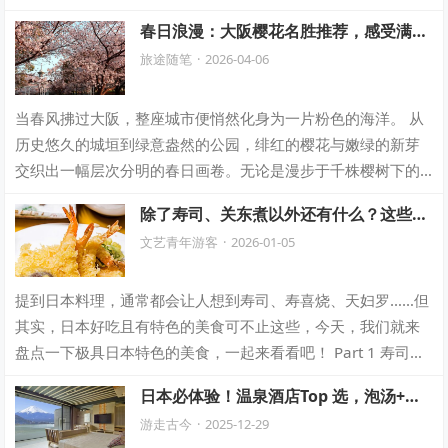
飞。嫩绿的芽尖被轻轻掐下，空气中弥漫…
春日浪漫：大阪樱花名胜推荐，感受满城
粉色风情
旅途随笔
·
2026-04-06
当春风拂过大阪，整座城市便悄然化身为一片粉色的海洋。 从
历史悠久的城垣到绿意盎然的公园，绯红的樱花与嫩绿的新芽
交织出一幅层次分明的春日画卷。无论是漫步于千株樱树下的
浪漫隧道，还是在古典寺庙中寻一份内心…
除了寿司、关东煮以外还有什么？这些日
式料理你不一定都知道！
文艺青年游客
·
2026-01-05
提到日本料理，通常都会让人想到寿司、寿喜烧、天妇罗……但
其实，日本好吃且有特色的美食可不止这些，今天，我们就来
盘点一下极具日本特色的美食，一起来看看吧！ Part 1 寿司
（すし）寿司，是一种由米饭和…
日本必体验！温泉酒店Top 选，泡汤+景
色双重享受
游走古今
·
2025-12-29