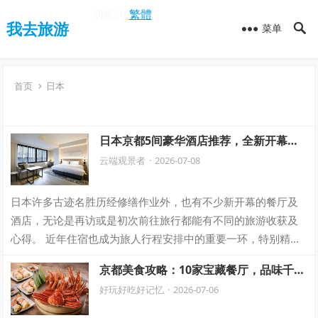
切换为
繁體
我去旅游
菜单
首页
日本
日本京都5间豪华酒店推荐，全新开幕与
百年历史酒店，跳脱日常的奢美体验
云端观景者
·
2026-07-08
日本许多古迹名胜历经修缮作业外，也有不少新开幕的餐厅及
酒店，无论是再访或是初次前往旅行都能有不同的旅游收获及
心得。 近年住宿也成为旅人行程安排中的重要一环，特别精选
推荐邻近清水寺、祇园、二条城等大家较…
京都美食攻略：10家宝藏餐厅，品味千年
古都的日式风味
好玩好吃好记忆
·
2026-07-06