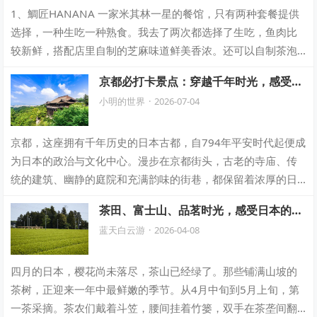
1、鯛匠HANANA 一家米其林一星的餐馆，只有两种套餐提供
选择，一种生吃一种熟食。我去了两次都选择了生吃，鱼肉比
较新鲜，搭配店里自制的芝麻味道鲜美香浓。还可以自制茶泡
饭，鲷鱼裹上芝麻＋热茶泡到饭里，…
京都必打卡景点：穿越千年时光，感受日
本古都之美
小明的世界
·
2026-07-04
京都，这座拥有千年历史的日本古都，自794年平安时代起便成
为日本的政治与文化中心。漫步在京都街头，古老的寺庙、传
统的建筑、幽静的庭院和充满韵味的街巷，都保留着浓厚的日
本古典风情。这里不仅承载着悠久的历…
茶田、富士山、品茗时光，感受日本的宁
静与优雅
蓝天白云游
·
2026-04-08
四月的日本，樱花尚未落尽，茶山已经绿了。那些铺满山坡的
茶树，正迎来一年中最鲜嫩的季节。从4月中旬到5月上旬，第
一茶采摘。茶农们戴着斗笠，腰间挂着竹篓，双手在茶垄间翻