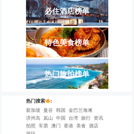
必住酒店榜单
特色美食榜单
热门旅拍榜单
热门搜索
:
新加坡
曼谷
韩国
金巴兰海滩
济州岛
岚山
中国
台湾
旅行
资讯
拍照
车票
澳门
香港
美食
酒店
游玩