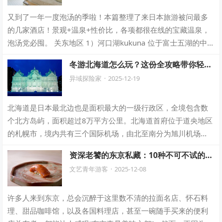
又到了一年一度泡汤的季啦！本篇整理了来日本旅游被问最多
的几家酒店！景观+温泉+性价比，各项都很在线的宝藏温泉，
泡汤党必囤。 关东地区 1）河口湖kukuna 位于富士五湖的中
心，河口湖北岸第一排。 所…
冬游北海道怎么玩？这份全攻略带你轻松
解锁雪国魅力
异域探险家
·
2025-12-19
北海道是日本最北边也是面积最大的一级行政区，全境包含数
个北方岛屿，面积超过8万平方公里。北海道首府位于道央地区
的札幌市，境内共有三个国际机场，由北至南分为旭川机场
(AKJ)、新千岁机场(CTS)以及函…
资深老饕的东京私藏：10种不可不试的本
地传统风物。
文艺青年游客
·
2025-12-08
许多人来到东京，总会沉醉于这里数不清的拉面名店、怀石料
理、甜品咖啡馆，以及各国料理店，甚至一碗随手买来的便利