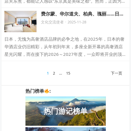
店关东煮，都能让人感叹“东京真是美味之都”。然而，正因为选
择太多，反而容易忽略一件事：如今东…
费尔蒙、华尔道夫、柏典、瑰丽……日本
首家豪华酒店陆续登场，未来新酒店更让
文化交流使者
·
2025-11-28
人期待！
日本，无愧为高奢酒店品牌的必争之地，在2025年，日本的奢
华酒店业仍旧精彩，从年初到年末，多座全新开幕的高奢酒店
星光闪耀，而在接下的2026～2027年度，一众即将开业的顶级
酒店更是令人充满期待感。 …
文
1
2
…
15
下一页
章
分
热门榜单
:
页
热门游记榜单