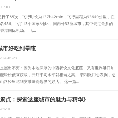
-02-03
飞行了55次，飞行时长为137h42min，飞行里程为93649公里，在
名486。飞了13个国家/地区，国内外33座城市，其中去过最多的
G香港国际机场。 飞…
城市好吃到晕眩
2026-01-20
是层出不穷：因为本地深厚的中西餐饮文化底蕴，又有世界港口加
能轻松便宜获取，开店平均水平就相当之高。 若稍微用心发掘，总
山路径里吃到突破味觉边界的好店。 这一篇…
景点：探索这座城市的魅力与精华》
-01-18