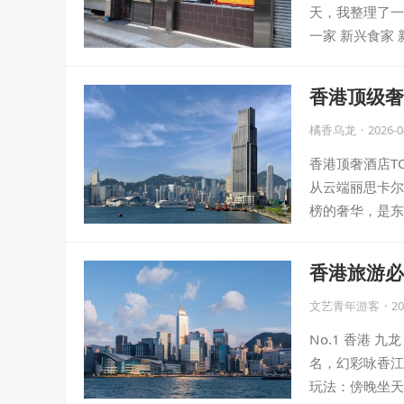
天，我整理了一
一家 新兴食家
香港顶级奢
橘香乌龙
·
2026-0
香港顶奢酒店T
从云端丽思卡尔
榜的奢华，是东
香港旅游必
文艺青年游客
·
20
No.1 香港
名，幻彩咏香江
玩法：傍晚坐天