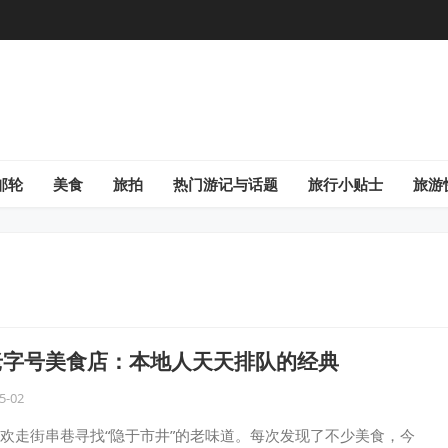
邮轮
美食
旅拍
热门游记与话题
旅行小贴士
旅游
老字号美食店：本地人天天排队的经典
5-02
欢走街串巷寻找“隐于市井”的老味道。每次发现了不少美食，今