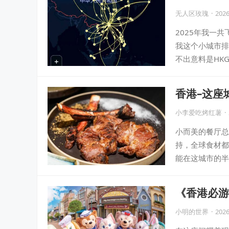
机票
无人区玫瑰
·
2026
2025年我一共
我这个小城市排
不出意料是HK
香港–这座
小李爱吃烤红薯
·
小而美的餐厅总
持，全球食材都
能在这城市的半
《香港必游
小明的世界
·
2026