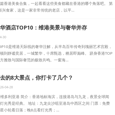
篇香港美食合集，一起看看这些美食都藏在香港的哪个角落吧。 第
 新兴食家，这是一家非常传统的老店，以平…
华酒店TOP10：维港美景与奢华并存
4-30
OP10是维港天际线的奢华注解，从半岛百年传奇到瑰丽艺术宫殿，
顿到静谧奕居，一城繁华，十席甄选，栖居即巅峰。 跻身香港TOP
方雅致与国际奢范的极致共鸣。一窗海…
去的8大景点，你打卡了几个？
26-04-28
 九龙 维多利亚港 简介：香港地标海滨，连接港岛与九龙，夜景全球闻
灯光秀是经典。 地址：九龙尖沙咀至港岛中西区之间 门票：免费
星小轮看日落；晚8点看灯光秀；…