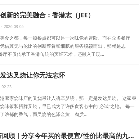
创新的完美融合：香港志（JEE）
·
2026-03-05
美食之都，每一顿餐点都可以是一次味觉的冒险。而在众多餐厅
凭借其无与伦比的创新菜肴和细腻的服务脱颖而出，那就是志
这家餐厅不仅传承了香港传统的烹饪艺术，还融入了现…
发达叉烧让你无法忘怀
-02-23
港哪家烧味店的叉烧最让人魂牵梦绕，那一定是发达叉烧。 这家餐
烧味饭和招牌叉烧，早已成为了许多食客心中的“必试”之地。 每一
了浓郁的香气，而叉烧的色泽金黄、肉质…
飞行回顾｜分享今年买的最便宜/性价比最高的九套