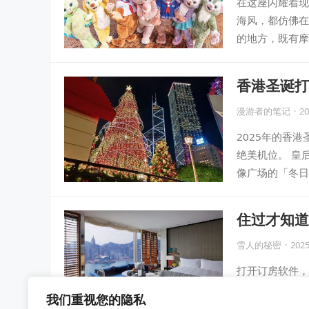
在这座闪耀着现
海风，都仿佛在
的地方，既有摩
香港圣诞打
漫游者的笔记
·
20
2025年的香
绝美机位。 皇后
像广场的「冬日
住过才知道
雪人的秘密
·
2025
打开订房软件，
完美旅程的钥匙
我们重视您的隐私
9家宝藏豪华酒