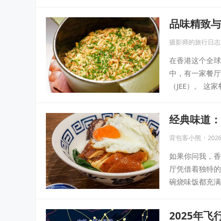
品味精致与
摄影师的旅行日志
在香港这个全球
中，有一家餐厅
（JEE）。 
经典味道：
背包客小熊
·
2026
如果你问我，香
厅凭借着独特的
碗烧味饭都充满
2025年