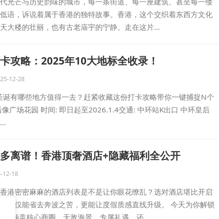
代光芒与历史韵味的城市，每一条街道、每一座建筑、甚至每一缕
低语，诉说着属于香港的独特故事。香港，这个交织着东西方文化
天大楼的壮丽，也有古老庙宇的宁静。走在这片…
卡攻略：2025年10大地标全收录！
25-12-28
港圣诞有哪些地方值得一去？赶紧收藏这份打卡攻略带你一键捕捉N个
像广场花园 时间: 即日起至2026.1.4交通: 中环站K出口 中环皇后
…
多离谱！香港顶奢酒店+隐藏福利全公开
-12-18
香港密密麻麻的酒店列表是不是让你眼花缭乱？选对酒店堪比开启
，不仅能省去奔波之苦，更能让度假质感直线升级。 今天为你解锁
店，涵盖核心商圈、无敌海景、专属礼遇，还…