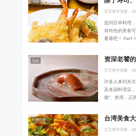
日本
知道！
文艺青年游客
·
20
提到日本料理，
有特色的美食可
看看吧！ Par
资深老饕的
日本
文艺青年游客
·
20
许多人来到东京
及各国料理店，
都”。然而，正
台湾美食大
中国台湾
文艺青年游客
·
20