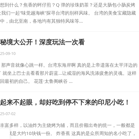
想到什么？焦香的蚵仔煎？Q 弹的珍珠奶茶？还是大肠包小肠炭烤
让我们一起“味觉越海峡”探寻台湾的别样风味。 台湾的美食宝藏隐藏
中，由北至南，各地均有其独特风味等…
秘境大公开！深度玩法一次看
25-09-10
 那声音就像心跳一样。台湾东海岸啊 真的是上帝遗落在太平洋边的
了 就坐上巴士去看看那片蔚蓝…让咸湿的海风洗涤疲惫的灵魂。这样
回最初的自己。 花莲·太鲁阁峡谷 …
起来不起眼，却好吃到停不下来的印尼小吃！
25-07-02
丰富多样，以油炸为主烧烤为辅，而且价额出奇的统一，一般都是
，也就是大约10块钱一份。 炸香蕉 这真的是众所周知的名小吃了，