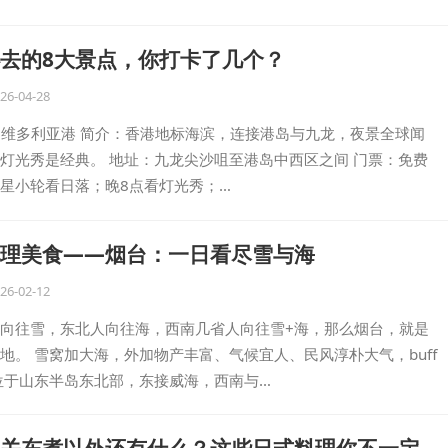
去的8大景点，你打卡了几个？
26-04-28
 九龙 维多利亚港 简介：香港地标海滨，连接港岛与九龙，夜景全球闻
灯光秀是经典。 地址：九龙尖沙咀至港岛中西区之间 门票：免费
星小轮看日落；晚8点看灯光秀；…
理美食——烟台：一日看尽雪与海
26-02-12
向往雪，东北人向往海，西南几省人向往雪+海，那么烟台，就是
地。 雪窝加大海，外加物产丰富、气候宜人、民风淳朴大气，buff
位于山东半岛东北部，东接威海，西南与…
关东煮以外还有什么？这些日式料理你不一定都