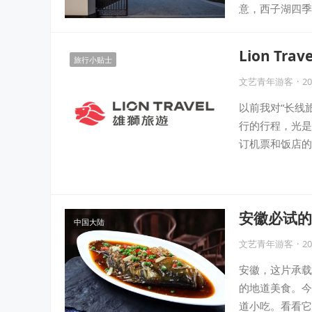
意，西子湖四季
Lion T
旅行小贴士
次完成一生
文艺青年游客
·
20
以前我对“长线
行的行程，光是
订机票和饭店的
安徽必试的
中国大陆
文艺青年游客
·
20
安徽，这片承载
的地道美食。今
道小吃。看看它