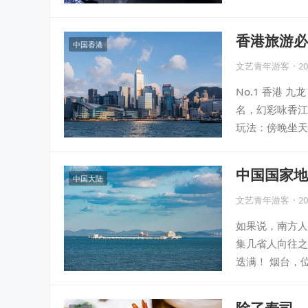
香港旅游必
中国香港
文艺青年游客
·
20
No.1 香港
名，幻彩咏香江
玩法：傍晚坐天
中国国家地
中国大陆
文艺青年游客
·
20
如果说，南方人
集几省人向往之
迭满！ 烟台，
除了寿司、