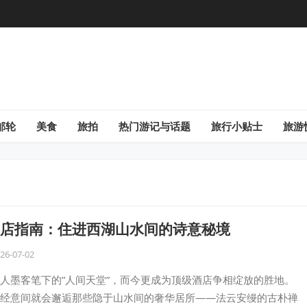
邮轮
美食
旅拍
热门游记与话题
旅行小贴士
旅游
店指南：住进西湖山水间的诗意秘境
26-07-02
人墨客笔下的”人间天堂”，而今更成为顶级酒店争相绽放的胜地。
经意间就会邂逅那些隐于山水间的奢华居所——法云安缦的古朴禅