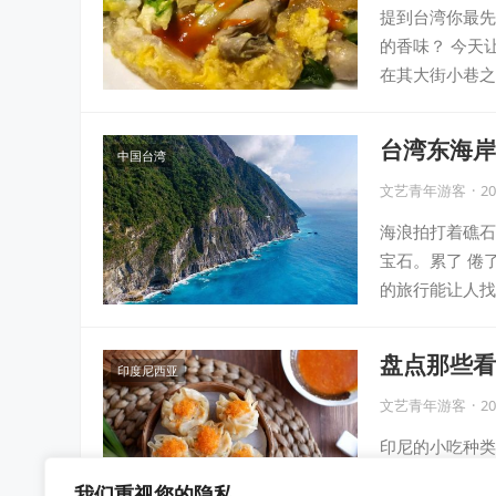
提到台湾你最先
的香味？ 今天
在其大街小巷之
台湾东海岸
中国台湾
文艺青年游客
·
20
海浪拍打着礁石
宝石。累了 倦
的旅行能让人找
盘点那些看
印度尼西亚
文艺青年游客
·
20
印尼的小吃种类
2万印尼盾左右
我们重视您的隐私