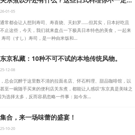
26-01-05
通常都会让人想到寿司、寿喜烧、天妇罗……但其实，日本好吃且
不止这些，今天，我们就来盘点一下极具日本特色的美食，一起来
t 1 寿司（すし）寿司，是一种由米饭和…
东京私藏：10种不可不试的本地传统风物。
25-12-08
，总会沉醉于这里数不清的拉面名店、怀石料理、甜品咖啡馆，以
甚至一碗随手买来的便利店关东煮，都能让人感叹“东京真是美味之
因为选择太多，反而容易忽略一件事：如今东…
集合，来一场味蕾的盛宴！
25-10-20