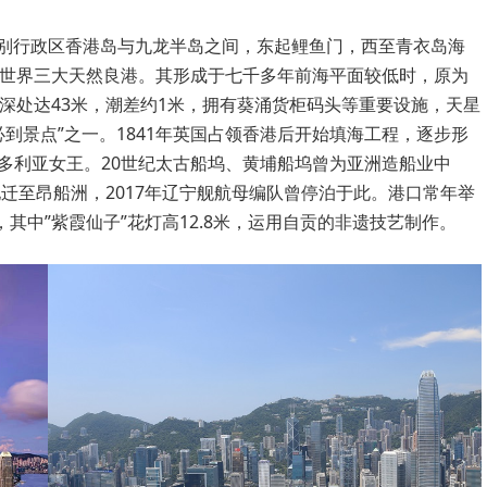
中国香港特别行政区香港岛与九龙半岛之间，东起鲤鱼门，西至青衣岛海
列世界三大天然良港。其形成于七千多年前海平面较低时，原为
深处达43米，潮差约1米，拥有葵涌货柜码头等重要设施，天星
必到景点”之一。1841年英国占领香港后开始填海工程，逐步形
多利亚女王。20世纪太古船坞、黄埔船坞曾为亚洲造船业中
地迁至昂船洲，2017年辽宁舰航母编队曾停泊于此。港口常年举
其中”紫霞仙子”花灯高12.8米，运用自贡的非遗技艺制作。