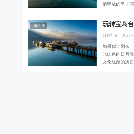
情奔放的垦丁南
玩转宝岛台
中国台湾
丁！
背包行者
·
2025-1
如果你计划来一
光山色的日月潭
文化底蕴的历史