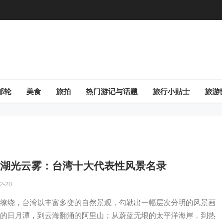
邮轮
美食
旅拍
热门游记与话题
旅行小贴士
旅游
湖光云雾：台湾十大代表性风景名录
2-20
缭绕，台湾以丰富多变的自然景观，勾勒出一幅层次分明的风景画
的日月潭，到云海翻涌的阿里山；从蔚蓝无垠的太平洋海岸，到热