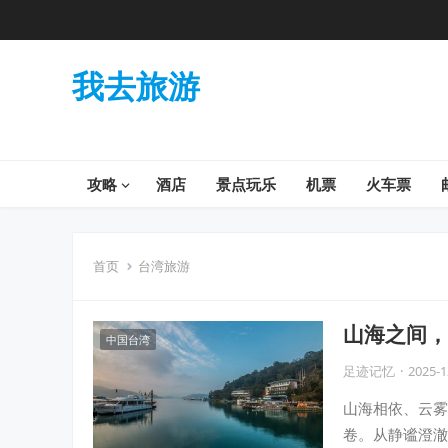
我去旅游
攻略
酒店
景点玩乐
机票
火车票
首页
台湾旅游
山海之间，
中国台湾
足迹记忆
·
2025-1
山海相依、云雾
卷。从静谧澄澈