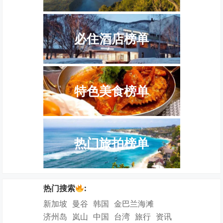
必住酒店榜单
特色美食榜单
热门旅拍榜单
热门搜索
:
新加坡
曼谷
韩国
金巴兰海滩
济州岛
岚山
中国
台湾
旅行
资讯