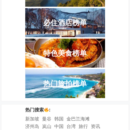
必住酒店榜单
特色美食榜单
热门旅拍榜单
热门搜索
:
新加坡
曼谷
韩国
金巴兰海滩
济州岛
岚山
中国
台湾
旅行
资讯