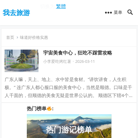
切换为
繁體
我去旅游
菜单
首页
味道好价格实惠
宇宙美食中心，狂吃不踩雷攻略
小李爱吃烤红薯
·
2026-03-11
广东人嘛，天上、地上、水中皆是食材。“讲饮讲食，人生积
极。” 连广东人都心服口服的美食中心，当然是顺德。口味是千
人千面的，但顺德的美食无疑是世界公认的。 顺德区下辖4个
街道（大良、容桂、伦教、勒流）和…
热门榜单
:
热门游记榜单