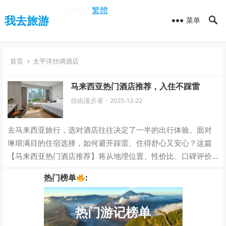
切换为
繁體
我去旅游
菜单
首页
太平洋丝绸酒店
马来西亚热门酒店推荐，入住不踩雷
自由漫步者
·
2025-12-22
去马来西亚旅行，选对酒店往往决定了一半的出行体验。面对
琳琅满目的住宿选择，如何避开踩雷、住得舒心又安心？这篇
【马来西亚热门酒店推荐】将从地理位置、性价比、口碑评价
到入住体验，为你精挑细选当地人气与品质…
热门榜单
:
热门游记榜单