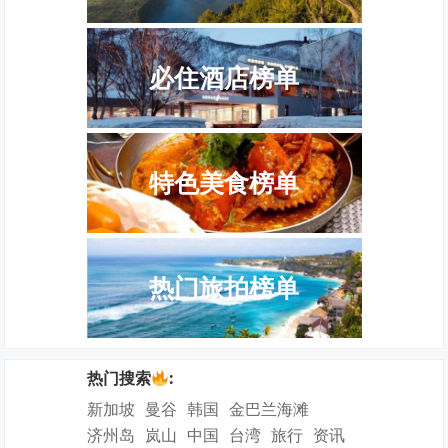
必住酒店榜单
特色美食榜单
热门旅拍榜单
热门搜索
:
新加坡
曼谷
韩国
金巴兰海滩
济州岛
岚山
中国
台湾
旅行
资讯