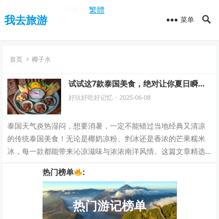
切换为
繁體
我去旅游
菜单
首页
椰子水
试试这7款泰国美食，绝对让你夏日瞬间
清凉又爽快！
好玩好吃好记忆
·
2025-06-08
泰国天气炎热湿闷，想要消暑，一定不能错过当地经典又清凉
的传统泰国美食！无论是椰奶凉粉、剉冰还是香浓的芒果糯米
冰，每一款都能带来沁凉滋味与浓浓南洋风情。这篇文章精选7
款泰国消暑美食推荐，下次在泰国觉得炎…
热门榜单
:
热门游记榜单