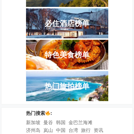
必住酒店榜单
特色美食榜单
热门旅拍榜单
热门搜索
:
新加坡
曼谷
韩国
金巴兰海滩
济州岛
岚山
中国
台湾
旅行
资讯