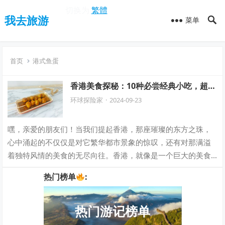
切换为
繁體
我去旅游
菜单
首页
港式鱼蛋
香港美食探秘：10种必尝经典小吃，超诱
人等你来品尝！
环球探险家
·
2024-09-23
嘿，亲爱的朋友们！当我们提起香港，那座璀璨的东方之珠，
心中涌起的不仅仅是对它繁华都市景象的惊叹，还有对那满溢
着独特风情的美食的无尽向往。香港，就像是一个巨大的美食
宝藏，等待着我们去探寻、去品味。今天，…
热门榜单
:
热门游记榜单