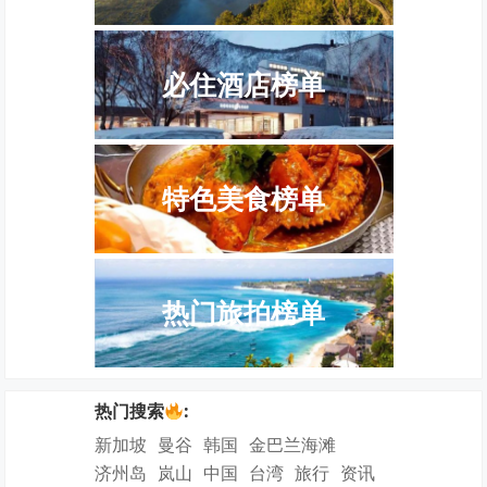
必住酒店榜单
特色美食榜单
热门旅拍榜单
热门搜索
:
新加坡
曼谷
韩国
金巴兰海滩
济州岛
岚山
中国
台湾
旅行
资讯