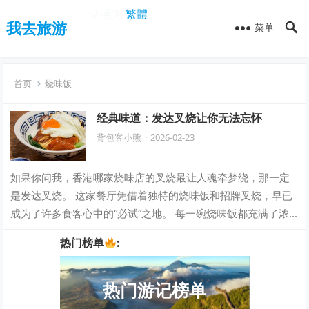
切换为
繁體
我去旅游
菜单
首页
烧味饭
经典味道：发达叉烧让你无法忘怀
背包客小熊
·
2026-02-23
如果你问我，香港哪家烧味店的叉烧最让人魂牵梦绕，那一定
是发达叉烧。 这家餐厅凭借着独特的烧味饭和招牌叉烧，早已
成为了许多食客心中的“必试”之地。 每一碗烧味饭都充满了浓
郁的香气，而叉烧的色泽金黄、肉质…
热门榜单
:
热门游记榜单