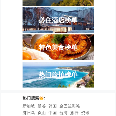
必住酒店榜单
特色美食榜单
热门旅拍榜单
热门搜索
:
新加坡
曼谷
韩国
金巴兰海滩
济州岛
岚山
中国
台湾
旅行
资讯