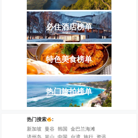
必住酒店榜单
特色美食榜单
热门旅拍榜单
热门搜索
:
新加坡
曼谷
韩国
金巴兰海滩
济州岛
岚山
中国
台湾
旅行
资讯