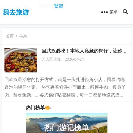
切换为
繁體
我去旅游
菜单
首页
牛杂
回武汉必吃！本地人私藏的锅仔，让你馋
到停不下来
无人区玫瑰
·
2026-04-24
回武汉最治愈的打开方式，就是一头扎进街角小店，围着咕嘟
冒泡的锅仔坐定。 热气裹着鲜香扑面而来，醇厚牛肉、暖身羊
肉、鲜灵鱼杂…… 各式锅仔咕嘟翻滚，每一口都是地道武汉
味，暖到心底。 这份锅仔清单，承包你…
热门榜单
:
热门游记榜单