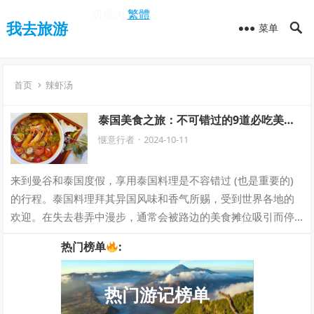
切换为
繁體
我去旅游
菜单
首页
辣虾汤
泰国美食之旅：不可错过的9道必吃美
味！
惬意行者
·
2024-10-11
来到曼谷和泰国度假，享用泰国料理是不容错过 (也是重要的)
的行程。泰国料理拜其异国风味和香气所赐，受到世界各地的
欢迎。在失去巷弄中漫步，通常会被路边的美食摊位吸引而停
下脚步，你可以在此以相当实惠的价…
热门榜单
:
热门游记榜单