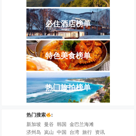
必住酒店榜单
特色美食榜单
热门旅拍榜单
热门搜索
:
新加坡
曼谷
韩国
金巴兰海滩
济州岛
岚山
中国
台湾
旅行
资讯