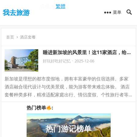
切换为
繁體
我去旅游
菜单
首页
酒店套餐
睡进新加坡的风景里！这11家酒店，给你
沉浸式的度假美学
好玩好吃好记忆
·
2025-12-06
新加坡是理想的都市度假地，拥有丰富豪华的住宿选择。多家
酒店融合现代设计与优美景观，能为游客带来难忘体验。 酒店
套餐种类多样，精准适配家庭出行、情侣度假、个性旅行者等
不同人群的独特需求，全方位满足各类游…
热门榜单
:
热门游记榜单