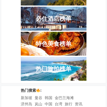
必住酒店榜单
特色美食榜单
热门旅拍榜单
热门搜索
:
新加坡
曼谷
韩国
金巴兰海滩
济州岛
岚山
中国
台湾
旅行
资讯