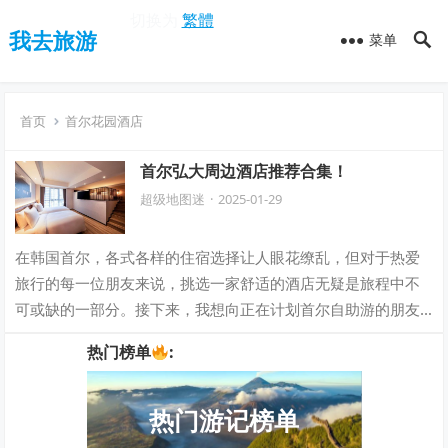
切换为
繁體
我去旅游
菜单
首页
首尔花园酒店
首尔弘大周边酒店推荐合集！
超级地图迷
·
2025-01-29
在韩国首尔，各式各样的住宿选择让人眼花缭乱，但对于热爱
旅行的每一位朋友来说，挑选一家舒适的酒店无疑是旅程中不
可或缺的一部分。接下来，我想向正在计划首尔自助游的朋友
们推荐几家受到我接待过的客人好评的酒店…
热门榜单
:
热门游记榜单