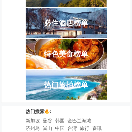
必住酒店榜单
特色美食榜单
热门旅拍榜单
热门搜索
:
新加坡
曼谷
韩国
金巴兰海滩
济州岛
岚山
中国
台湾
旅行
资讯