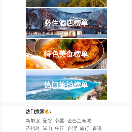
必住酒店榜单
特色美食榜单
热门旅拍榜单
热门搜索
:
新加坡
曼谷
韩国
金巴兰海滩
济州岛
岚山
中国
台湾
旅行
资讯