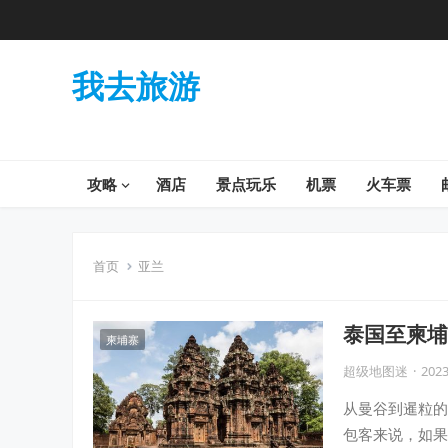
我去旅游
攻略
酒店
景点玩乐
机票
火车票
首页
亚兰
泰国至柬埔
柬埔寨
超级地图迷
·
2023
从曼谷到暹粒的
包客来说，如果