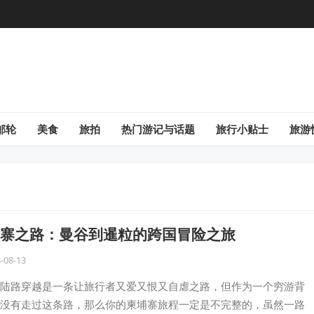
邮轮
美食
旅拍
热门游记与话题
旅行小贴士
旅游
寨之路：曼谷到暹粒的跨国冒险之旅
-08-13
陆路穿越是一条让旅行者又爱又恨又自虐之路，但作为一个穷游背
没有走过这条路，那么你的柬埔寨旅程一定是不完整的，虽然一路