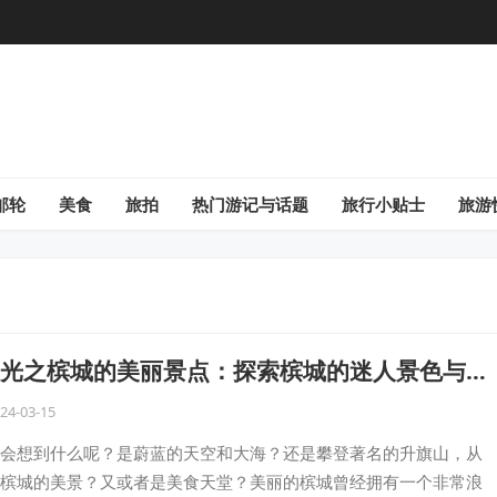
邮轮
美食
旅拍
热门游记与话题
旅行小贴士
旅游
光之槟城的美丽景点：探索槟城的迷人景色与丰
，领略独特魅力的旅程！
24-03-15
会想到什么呢？是蔚蓝的天空和大海？还是攀登著名的升旗山，从
槟城的美景？又或者是美食天堂？美丽的槟城曾经拥有一个非常浪