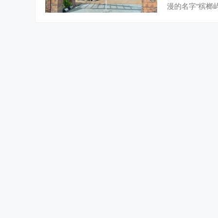
漫的名字“槟榔屿” 