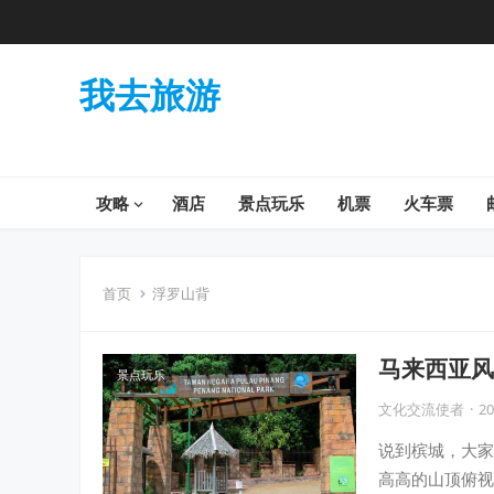
我去旅游
攻略
酒店
景点玩乐
机票
火车票
首页
浮罗山背
马来西亚风
景点玩乐
富文化遗产
文化交流使者
·
20
说到槟城，大家
高高的山顶俯视