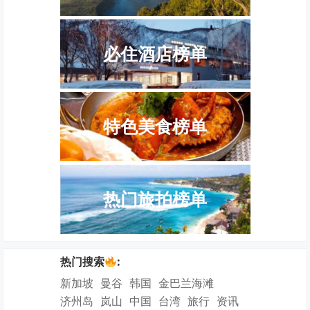
必住酒店榜单
特色美食榜单
热门旅拍榜单
热门搜索
:
新加坡
曼谷
韩国
金巴兰海滩
济州岛
岚山
中国
台湾
旅行
资讯