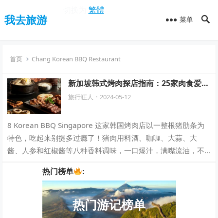
切换为
繁體
我去旅游
菜单
首页
Chang Korean BBQ Restaurant
新加坡韩式烤肉探店指南：25家肉食爱好
者必访之地！
旅行狂人
·
2024-05-12
8 Korean BBQ Singapore 这家韩国烤肉店以一整根猪肋条为
特色，吃起来别提多过瘾了！猪肉用料酒、咖喱、大蒜、大
酱、人参和红椒酱等八种香料调味，一口爆汁，满嘴流油，不
要太香！ 地址：8…
热门榜单
:
热门游记榜单