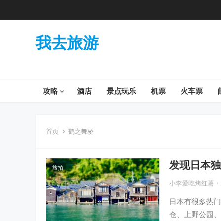
我去旅游
攻略
酒店
景点玩乐
机票
火车票
首页
鹤之舞桥
发现日本独
旅拍
造！
小李爱吃烤红薯
·
日本有很多热门
仓、上野公园、