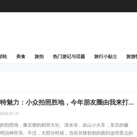
邮轮
美食
旅拍
热门游记与话题
旅行小贴士
旅游
特魅力：小众拍照胜地，今年朋友圈由我来打
2024-01-31
的拍照地，像京都的稻荷大社、清水寺、岚山小火车，东京的镰
明治神宫等。不过，大部分时候，当你兴致勃勃的跑到这些景点的