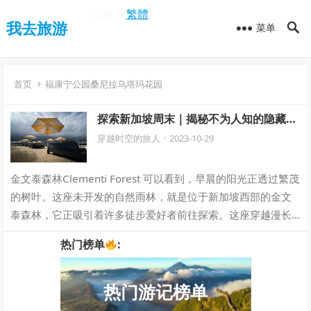
切换为
繁體
我去旅游
菜单
首页
福康宁公园桑尼拉乌塔玛花园
探索新加坡周末｜揭秘不为人知的隐藏胜
地！
穿越时空的旅人
·
2023-10-29
金文泰森林Clementi Forest 可以看到，早晨的阳光正透过繁茂
的树叶。这座未开发的自然雨林，就是位于新加坡西部的金文
泰森林，它正吸引着许多徒步爱好者前往探索。这座穿越漫长
的历史，静静矗立在狮…
热门榜单
:
热门游记榜单