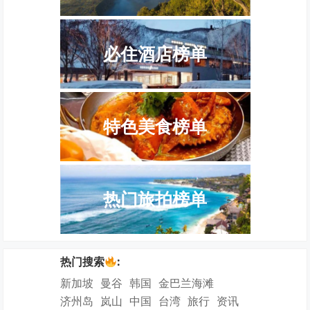
必住酒店榜单
特色美食榜单
热门旅拍榜单
热门搜索
:
新加坡
曼谷
韩国
金巴兰海滩
济州岛
岚山
中国
台湾
旅行
资讯