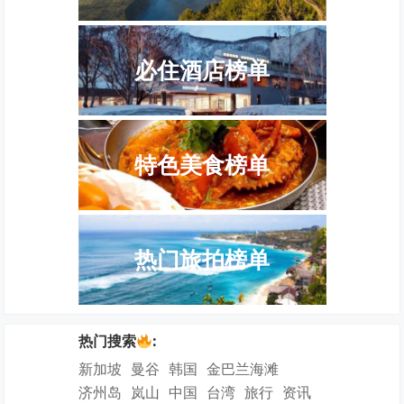
必住酒店榜单
特色美食榜单
热门旅拍榜单
热门搜索
:
新加坡
曼谷
韩国
金巴兰海滩
济州岛
岚山
中国
台湾
旅行
资讯