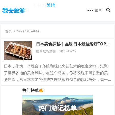
切换为
繁體
我去旅游
菜单
首页
Gibier MIYAMA
日本美食探秘 | 品味日本最佳餐厅TOP榜
单
世界吃货游客
·
2023-12-25
日本，作为一个融合了传统和现代烹饪艺术的瑰宝之地，汇聚
了世界各地的美食风味。在这个岛国，你将发现不可胜数的美
味佳肴，从日本古老的传统料理到富有创意的现代烹饪，每一
口都是一场味蕾的冒险，每一餐都是一场美…
热门榜单
:
热门游记榜单