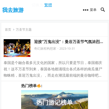
切换为
繁體
我去旅游
菜单
首页
万圣节主题
迎接”万鬼出没”：曼谷万圣节气氛浓烈的
咖啡店盘点。
奇幻旅程构想家
·
2023-10-31
泰国是个融合着多元文化的国家，所以只要是节日，泰国都庆
祝！这不万圣节到来，泰国各地都涌现出各式各样的南瓜僵尸
蜘蛛精，喜迎万鬼出没」，而走在潮流最前端的曼谷咖啡吧
们，早就装点好啦～今天我们收集了5家In…
热门榜单
:
热门游记榜单