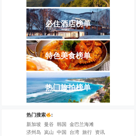
必住酒店榜单
特色美食榜单
热门旅拍榜单
热门搜索
:
新加坡
曼谷
韩国
金巴兰海滩
济州岛
岚山
中国
台湾
旅行
资讯