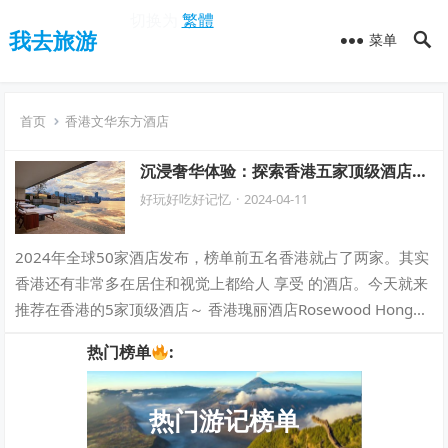
切换为
繁體
我去旅游
菜单
首页
香港文华东方酒店
沉浸奢华体验：探索香港五家顶级酒店的
丰富魅力
好玩好吃好记忆
·
2024-04-11
2024年全球50家酒店发布，榜单前五名香港就占了两家。其实
香港还有非常多在居住和视觉上都给人 享受 的酒店。今天就来
推荐在香港的5家顶级酒店～ 香港瑰丽酒店Rosewood Hong
Kong 瑰…
热门榜单
:
热门游记榜单