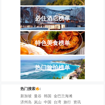
必住酒店榜单
特色美食榜单
热门旅拍榜单
热门搜索
:
新加坡
曼谷
韩国
金巴兰海滩
济州岛
岚山
中国
台湾
旅行
资讯