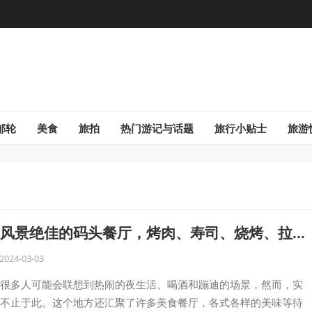
邮轮
美食
旅拍
热门游记与话题
旅行小贴士
旅游
风景绝佳的码头餐厅，烤肉、寿司、烧烤、拉面
美食与美景的完美交汇！
2024-03-03
很多人可能会联想到热闹的夜生活、喝酒和蹦迪的场景，然而，实
不止于此。这个地方还汇聚了许多美食餐厅，各式各样的美味等待