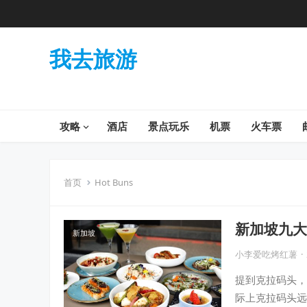
我去旅游
攻略
酒店
景点玩乐
机票
火车票
首页
Hot Buns
新加坡九大
新加坡
全都覆盖！
小李爱吃烤红薯
·
提到克拉码头，
际上克拉码头远