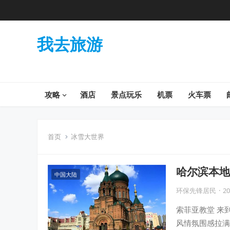
我去旅游
攻略
酒店
景点玩乐
机票
火车票
首页
冰雪大世界
哈尔滨本地
中国大陆
最地道的哈
环保先锋居民
·
20
索菲亚教堂 来
风情氛围感拉满