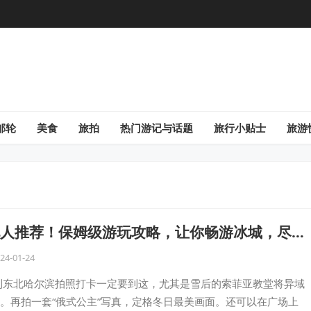
邮轮
美食
旅拍
热门游记与话题
旅行小贴士
旅游
人推荐！保姆级游玩攻略，让你畅游冰城，尽享
尔滨之旅！
24-01-24
到东北哈尔滨拍照打卡一定要到这，尤其是雪后的索菲亚教堂将异域
。再拍一套“俄式公主”写真，定格冬日最美画面。还可以在广场上