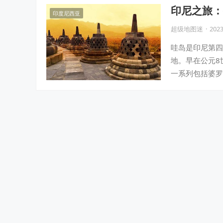
印尼之旅：
印度尼西亚
超级地图迷
·
2023
哇岛是印尼第四
地。早在公元8
一系列包括婆罗