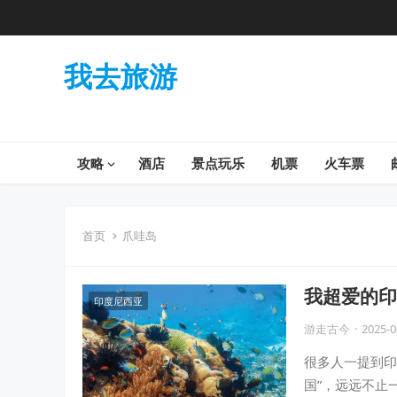
我去旅游
攻略
酒店
景点玩乐
机票
火车票
首页
爪哇岛
我超爱的印
印度尼西亚
游走古今
·
2025-0
很多人一提到印
国”，远远不止