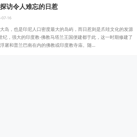
探访令人难忘的日惹
-07-16
大岛，也是印尼人口密度最大的岛屿，而日惹则是爪哇文化的发源
世纪，强大的印度教-佛教马塔兰王国便建都于此，这一时期修建了
浮屠和普兰巴南在内的佛教或印度教寺庙。随…