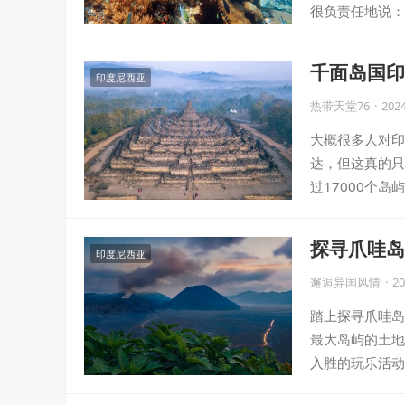
很负责任地说：
千面岛国印
印度尼西亚
略就够啦！
热带天堂76
·
2024
大概很多人对印
达，但这真的只
过17000个
探寻爪哇岛
印度尼西亚
邂逅异国风情
·
20
踏上探寻爪哇岛
最大岛屿的土地
入胜的玩乐活动