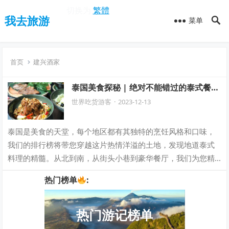
切换为
繁體
我去旅游
菜单
首页
建兴酒家
泰国美食探秘 | 绝对不能错过的泰式餐厅
TOP必吃榜
世界吃货游客
·
2023-12-13
泰国是美食的天堂，每个地区都有其独特的烹饪风格和口味，
我们的排行榜将带您穿越这片热情洋溢的土地，发现地道泰式
料理的精髓。从北到南，从街头小巷到豪华餐厅，我们为您精
心挑选了一系列令人垂涎欲滴的餐厅，让您…
热门榜单
:
热门游记榜单