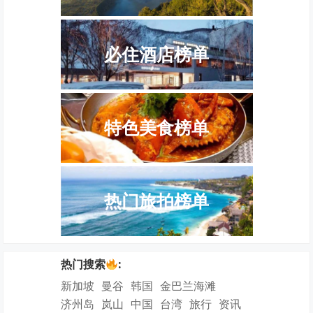
必住酒店榜单
特色美食榜单
热门旅拍榜单
热门搜索
:
新加坡
曼谷
韩国
金巴兰海滩
济州岛
岚山
中国
台湾
旅行
资讯