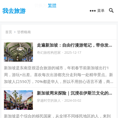
切换为
繁體
我去旅游
菜单
首页
甘榜格南
走遍新加坡：自由行漫游笔记，带你发现
狮城魅力
奇幻旅程构想家
·
2025-12-17
新加坡是东南亚很适合旅游的城市，年初春节前新加坡出行1
周，游玩+出差。喜欢每次出游都充分走到每一处精华景点。新
加坡人口550万，70%都是华人，所以不用担心语言不通，商
场，食阁店员都是会中文的。新加坡…
新加坡周末探险｜沉浸在伊斯兰文化的奇
妙之旅
穿越时空的旅人
·
2024-03-02
新加坡是个综合的移民国家，从全球不同移民地区的人，来到