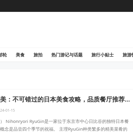
邮轮
美食
旅拍
热门游记与话题
旅行小贴士
旅游
美：不可错过的日本美食攻略，品质餐厅推荐一
24-01-15
 Nihonryori RyuGin是一家位于东京市中心日比谷的独特日本餐
概念是品尝四个季节的祝福。 主理RyuGin种类繁多的精美菜肴的