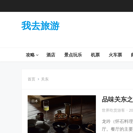
我去旅游
攻略
酒店
景点玩乐
机票
火车票
首页
关东
品味关东之
日本
览
世界吃货游客
·
20
龙吟（怀石料理）
厅。餐厅的主要