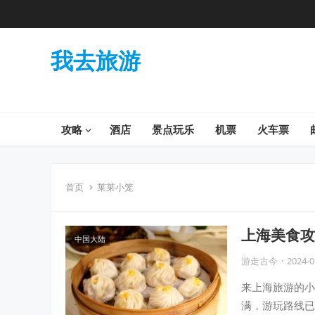
我去旅游
攻略
酒店
景点玩乐
机票
火车票
首页
莱莱小笼
上海美食攻
中国大陆
味过几家？
游走古今
·
2024-0
来上海旅游的小
满，游玩路线已