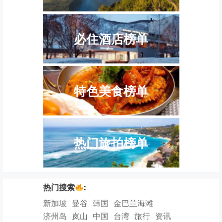
必住酒店榜单
特色美食榜单
热门旅拍榜单
热门搜索
:
新加坡
曼谷
韩国
金巴兰海滩
济州岛
岚山
中国
台湾
旅行
资讯