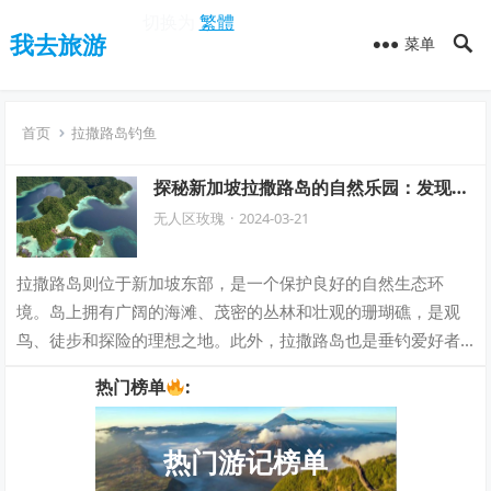
切换为
繁體
我去旅游
菜单
首页
拉撒路岛钓鱼
探秘新加坡拉撒路岛的自然乐园：发现原
始自然的美丽，畅享岛屿上的宁静与神
无人区玫瑰
·
2024-03-21
奇！
拉撒路岛则位于新加坡东部，是一个保护良好的自然生态环
境。岛上拥有广阔的海滩、茂密的丛林和壮观的珊瑚礁，是观
鸟、徒步和探险的理想之地。此外，拉撒路岛也是垂钓爱好者
的天堂，周边海域丰富多样的鱼类资源吸引着…
热门榜单
:
热门游记榜单