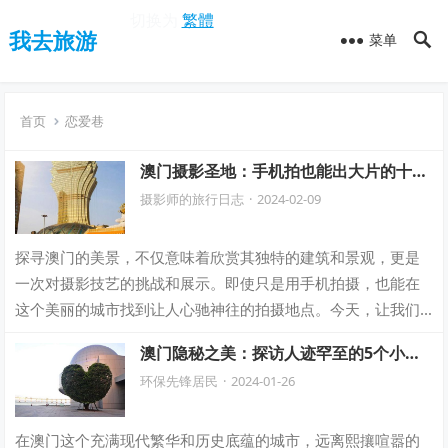
切换为
繁體
我去旅游
菜单
首页
恋爱巷
澳门摄影圣地：手机拍也能出大片的十处
必去之地！
摄影师的旅行日志
·
2024-02-09
探寻澳门的美景，不仅意味着欣赏其独特的建筑和景观，更是
一次对摄影技艺的挑战和展示。即使只是用手机拍摄，也能在
这个美丽的城市找到让人心驰神往的拍摄地点。今天，让我们
一同探索澳门的摄影圣地，发现那些手机拍…
澳门隐秘之美：探访人迹罕至的5个小众
拍摄胜地，绝佳机位等你发现！
环保先锋居民
·
2024-01-26
在澳门这个充满现代繁华和历史底蕴的城市，远离熙攘喧嚣的