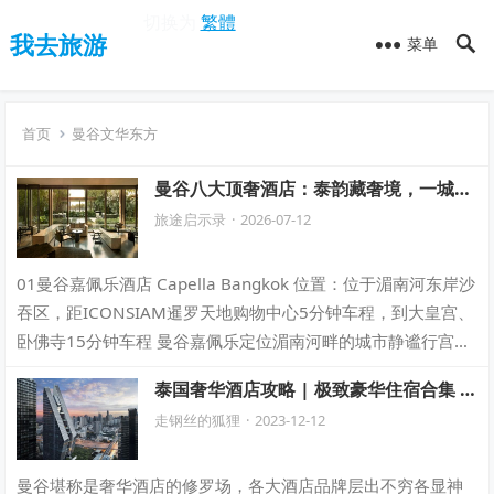
切换为
繁體
我去旅游
菜单
首页
曼谷文华东方
曼谷八大顶奢酒店：泰韵藏奢境，一城风
华入此间
旅途启示录
·
2026-07-12
01曼谷嘉佩乐酒店 Capella Bangkok 位置：位于湄南河东岸沙
吞区，距ICONSIAM暹罗天地购物中心5分钟车程，到大皇宫、
卧佛寺15分钟车程 曼谷嘉佩乐定位湄南河畔的城市静谧行宫，
由国际…
泰国奢华酒店攻略 | 极致豪华住宿合集 ·
为你挑选最理想的一家
走钢丝的狐狸
·
2023-12-12
曼谷堪称是奢华酒店的修罗场，各大酒店品牌层出不穷各显神