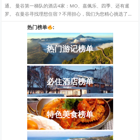
通。 曼谷第一梯队的酒店4家：MO、嘉佩乐、四季、还有暹
罗。 在曼谷寻找理想住宿？不用担心，我们为您精心挑选了一
系列舒适、便捷的酒店，让您在这个令…
热门榜单
:
热门游记榜单
必住酒店榜单
特色美食榜单