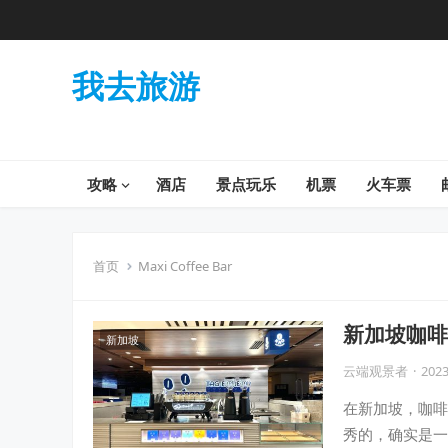
我去旅游
攻略
酒店
景点玩乐
机票
火车票
首页
Maxi Coffee Bar
新加坡咖啡
新加坡
美妙的午后
云端观景者
·
2023
在新加坡，咖啡
秀的，确实是一