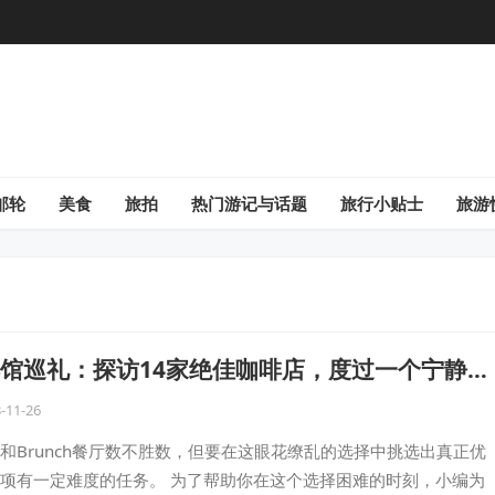
邮轮
美食
旅拍
热门游记与话题
旅行小贴士
旅游
馆巡礼：探访14家绝佳咖啡店，度过一个宁静
时光！
-11-26
和Brunch餐厅数不胜数，但要在这眼花缭乱的选择中挑选出真正优
项有一定难度的任务。 为了帮助你在这个选择困难的时刻，小编为