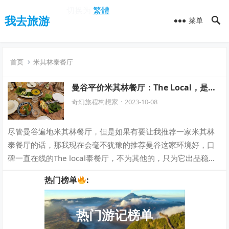
切换为
繁體
我去旅游
菜单
首页
米其林泰餐厅
曼谷平价米其林餐厅：The Local，是泰
国美食必吃榜的新秀！
奇幻旅程构想家
·
2023-10-08
尽管曼谷遍地米其林餐厅，但是如果有要让我推荐一家米其林
泰餐厅的话，那我现在会毫不犹豫的推荐曼谷这家环境好，口
碑一直在线的The local泰餐厅，不为其他的，只为它出品稳
定，菜品基本不踩雷，很适合宴请…
热门榜单
:
热门游记榜单