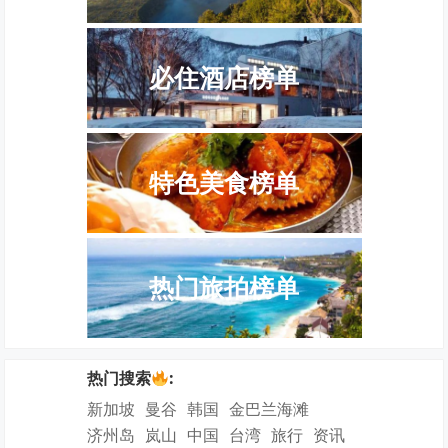
必住酒店榜单
特色美食榜单
热门旅拍榜单
热门搜索
:
新加坡
曼谷
韩国
金巴兰海滩
济州岛
岚山
中国
台湾
旅行
资讯