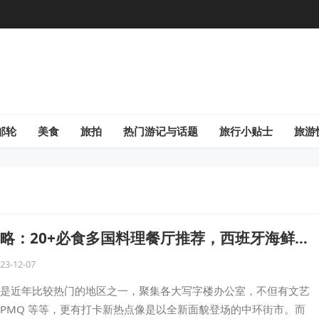
邮轮
美食
旅拍
热门游记与话题
旅行小贴士
旅游
略：20+必食多国料理餐厅推荐，西班牙海鲜
酒屋等，香港味蕾盛宴！
23-12-07
是近年比较热门的地区之一，聚集各大写字楼办公室，不但有文艺
PMQ 等等，更有打卡新热点像是以全新面貌登场的中环街市。而