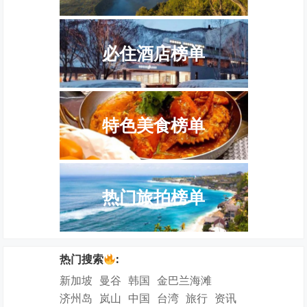
必住酒店榜单
特色美食榜单
热门旅拍榜单
热门搜索
:
新加坡
曼谷
韩国
金巴兰海滩
济州岛
岚山
中国
台湾
旅行
资讯