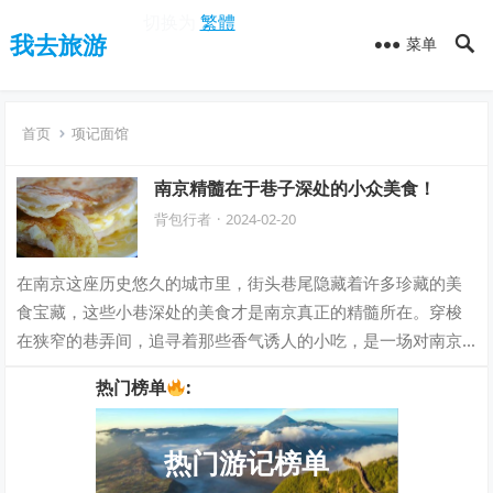
切换为
繁體
我去旅游
菜单
首页
项记面馆
南京精髓在于巷子深处的小众美食！
背包行者
·
2024-02-20
在南京这座历史悠久的城市里，街头巷尾隐藏着许多珍藏的美
食宝藏，这些小巷深处的美食才是南京真正的精髓所在。穿梭
在狭窄的巷弄间，追寻着那些香气诱人的小吃，是一场对南京
美食文化的真正探索。今天，让我们一同踏…
热门榜单
:
热门游记榜单