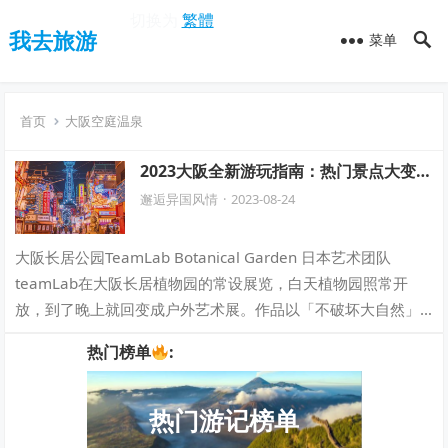
切换为
繁體
我去旅游
菜单
首页
大阪空庭温泉
2023大阪全新游玩指南：热门景点大变
革，这三年的新趋势一览
邂逅异国风情
·
2023-08-24
大阪长居公园TeamLab Botanical Garden 日本艺术团队
teamLab在大阪长居植物园的常设展览，白天植物园照常开
放，到了晚上就回变成户外艺术展。作品以「不破坏大自然」
为理念，将艺术…
热门榜单
:
热门游记榜单