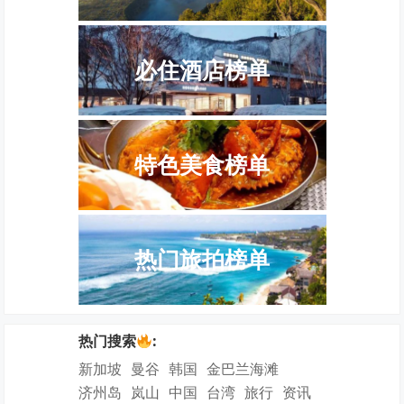
必住酒店榜单
特色美食榜单
热门旅拍榜单
热门搜索
:
新加坡
曼谷
韩国
金巴兰海滩
济州岛
岚山
中国
台湾
旅行
资讯