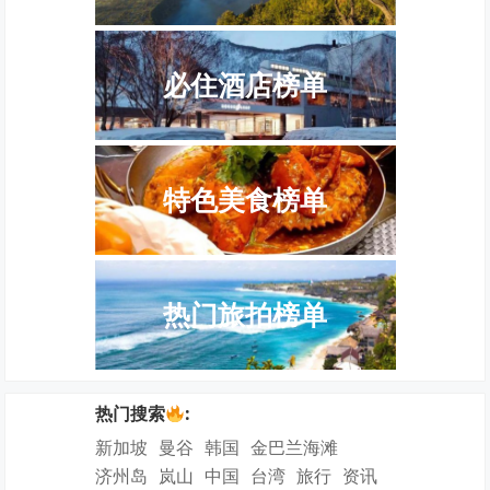
必住酒店榜单
特色美食榜单
热门旅拍榜单
热门搜索
:
新加坡
曼谷
韩国
金巴兰海滩
济州岛
岚山
中国
台湾
旅行
资讯