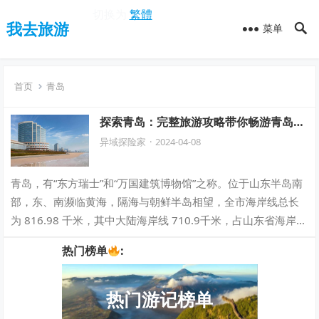
切换为
繁體
我去旅游
菜单
首页
青岛
探索青岛：完整旅游攻略带你畅游青岛的
美景与文化
异域探险家
·
2024-04-08
青岛，有“东方瑞士”和“万国建筑博物馆”之称。位于山东半岛南
部，东、南濒临黄海，隔海与朝鲜半岛相望，全市海岸线总长
为 816.98 千米，其中大陆海岸线 710.9千米，占山东省海岸线
的1/4，依山傍…
热门榜单
:
热门游记榜单