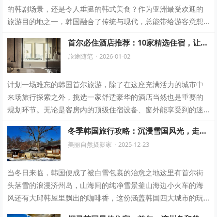
的韩剧场景，还是令人垂涎的韩式美食？作为亚洲最受欢迎的
旅游目的地之一，韩国融合了传统与现代，总能带给游客意想
不到的惊喜。无论你是计划首尔城市漫…
首尔必住酒店推荐：10家精选住宿，让你
的旅行更精彩
旅途随笔
·
2026-01-02
计划一场难忘的韩国首尔旅游，除了在这座充满活力的城市中
来场旅行探索之外，挑选一家舒适豪华的酒店当然也是重要的
规划环节。无论是客房内的顶级住宿设备、窗外能享受到的迷
人都市景观、无微不至的酒店服务，还是奢…
冬季韩国旅行攻略：沉浸雪国风光，走进
韩剧同款场景
美丽自然摄影家
·
2025-12-23
当冬日来临，韩国便成了被白雪包裹的治愈之地这里有首尔街
头落雪的浪漫济州岛，山海间的纯净雪景釜山海边小火车的海
风还有大邱韩屋里飘出的咖啡香，这份涵盖韩国四大城市的玩
法清单不管是情侣/闺蜜还是全家自由行一…