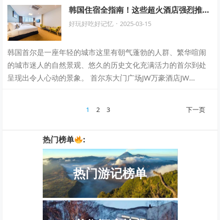
次和羊驼这么近距离接触，它竟然对我…
韩国住宿全指南！这些超火酒店强烈推
荐，住过就不想换！
好玩好吃好记忆
·
2025-03-15
韩国首尔是一座年轻的城市这里有朝气蓬勃的人群、繁华喧闹
的城市迷人的自然景观、悠久的历史文化充满活力的首尔到处
呈现出令人心动的景象。 首尔东大门广场JW万豪酒店JW
Marriott Dongdaemu…
文
1
2
3
下一页
章
分
热门榜单
:
页
热门游记榜单