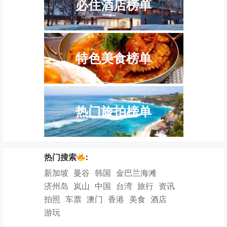
必住酒店榜单
特色美食榜单
热门旅拍榜单
热门搜索
:
新加坡
曼谷
韩国
金巴兰海滩
济州岛
岚山
中国
台湾
旅行
资讯
拍照
车票
澳门
香港
美食
酒店
游玩