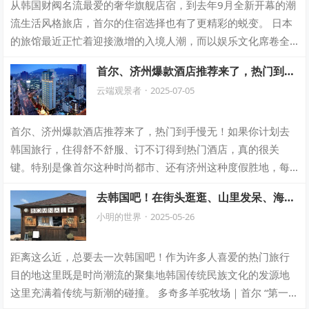
从韩国财阀名流最爱的奢华旗舰店宿，到去年9月全新开幕的潮
流生活风格旅店，首尔的住宿选择也有了更精彩的蜕变。 日本
的旅馆最近正忙着迎接激增的入境人潮，而以娱乐文化席卷全
球的韩国当然也不落人后，特别是首尔…
首尔、济州爆款酒店推荐来了，热门到手
慢无！
云端观景者
·
2025-07-05
首尔、济州爆款酒店推荐来了，热门到手慢无！如果你计划去
韩国旅行，住得舒不舒服、订不订得到热门酒店，真的很关
键。特别是像首尔这种时尚都市、还有济州这种度假胜地，每
到旅游旺季，热门酒店几乎是“秒光”。这篇…
去韩国吧！在街头逛逛、山里发呆、海边
晒太阳，把心事晾一整天！
小明的世界
·
2025-05-26
距离这么近，总要去一次韩国吧！作为许多人喜爱的热门旅行
目的地这里既是时尚潮流的聚集地韩国传统民族文化的发源地
这里充满着传统与新潮的碰撞。 多奇多羊驼牧场｜首尔 “第一