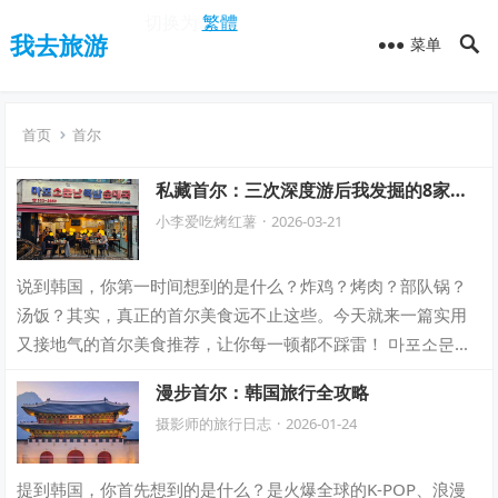
切换为
繁體
我去旅游
菜单
首页
首尔
私藏首尔：三次深度游后我发掘的8家老
店，值得一探
小李爱吃烤红薯
·
2026-03-21
说到韩国，你第一时间想到的是什么？炸鸡？烤肉？部队锅？
汤饭？其实，真正的首尔美食远不止这些。今天就来一篇实用
又接地气的首尔美食推荐，让你每一顿都不踩雷！ 마포소문난
족발순대국 这是弘大片区老字号餐厅（…
漫步首尔：韩国旅行全攻略
摄影师的旅行日志
·
2026-01-24
提到韩国，你首先想到的是什么？是火爆全球的K-POP、浪漫