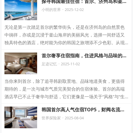
探寻韩国最佳住宿：首尔、济州岛和釜山
精选酒店推荐
小明的世界
·
2025-12-02
无论是第一次踏足首尔的繁华街头，还是在济州岛的自然景色
中徜徉，亦或是沉浸于釜山海岸的美丽风光，选择一间舒适又
独具特色的酒店，绝对能为你的韩国之旅增添不少色彩。从现
代时尚的市中心酒店，到充满温馨度假氛围…
首尔奢享住宿指南，住进风格与品味的象
征
足迹记忆
·
2025-11-02
当你来到首尔，除了追寻韩剧取景地、品味地道美食，更值得
期待的，是一次与城市气质完美契合的住宿体验。首尔的高端
酒店早已不止于奢华与舒适，它们更像是一场关于“风格”与“生
活态度”的展示。从坐拥全景夜色的五…
韩国首尔高人气住宿TOP5，财阀名流都
在住的酒店
世界探险家
·
2025-08-04