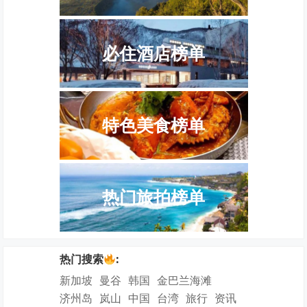
必住酒店榜单
特色美食榜单
热门旅拍榜单
热门搜索
:
新加坡
曼谷
韩国
金巴兰海滩
济州岛
岚山
中国
台湾
旅行
资讯