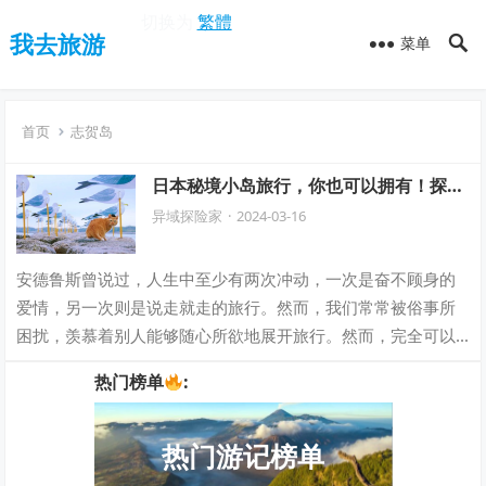
切换为
繁體
我去旅游
菜单
首页
志贺岛
日本秘境小岛旅行，你也可以拥有！探索
未被发现的宝藏，畅享独特之旅！
异域探险家
·
2024-03-16
安德鲁斯曾说过，人生中至少有两次冲动，一次是奋不顾身的
爱情，另一次则是说走就走的旅行。然而，我们常常被俗事所
困扰，羡慕着别人能够随心所欲地展开旅行。然而，完全可以
适时放下手中的事务，收拾简单的行囊，启…
热门榜单
:
热门游记榜单