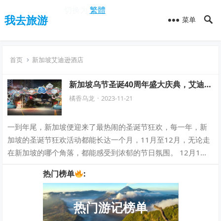
切换为
繁體
我去旅游
菜单
首页
新加坡艾迪逊酒店
新加坡乌节圣诞40周年盛大庆典，艾迪逊
本月盛大开业！畅享潮流狂欢，尊享双豪
橘香乌龙
·
2023-11-21
华住宿体验！
一到年尾，新加坡便迎来了最热闹的圣诞节狂欢，每一年，新
加坡的圣诞节狂欢活动都能长达一个月，11月至12月，无论走
在新加坡的哪个角落，都能感受到浓郁的节日氛围。 12月1日
开始，新加坡滨海湾大型圣诞活动…
热门榜单
:
热门游记榜单