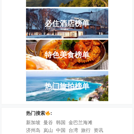
必住酒店榜单
特色美食榜单
热门旅拍榜单
热门搜索
:
新加坡
曼谷
韩国
金巴兰海滩
济州岛
岚山
中国
台湾
旅行
资讯