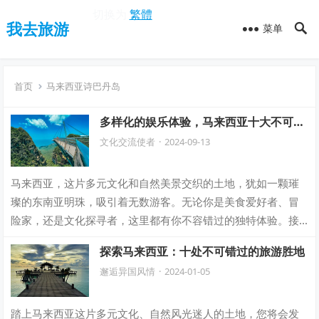
切换为
繁體
我去旅游
菜单
首页
马来西亚诗巴丹岛
多样化的娱乐体验，马来西亚十大不可错
过的旅行项目推荐
文化交流使者
·
2024-09-13
马来西亚，这片多元文化和自然美景交织的土地，犹如一颗璀
璨的东南亚明珠，吸引着无数游客。无论你是美食爱好者、冒
险家，还是文化探寻者，这里都有你不容错过的独特体验。接
下来，让我们一同深入这片土地，探索马来…
探索马来西亚：十处不可错过的旅游胜地
邂逅异国风情
·
2024-01-05
踏上马来西亚这片多元文化、自然风光迷人的土地，您将会发