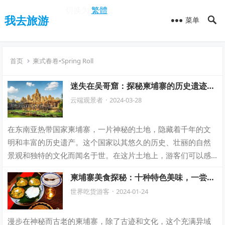
切换为
繁體
我去旅游
菜单
首页
柬式春卷•Spring Roll
迷失在吴哥窟：探秘柬埔寨的历史遗迹与
文化之旅
云端观景者
·
2024-03-28
在东南亚热带国家柬埔寨，一片神秘的土地，隐藏着千年的文
明和丰富的历史遗产。这个国家以其悠久的历史、壮丽的自然
景观和独特的文化而闻名于世。在这片土地上，游客们可以感
受到东方古老文明的魅力，探索吴哥窟这座…
柬埔寨美食探秘：十种特色美味，一尝难
忘，吃了还想吃的旅行必经之地！
世界吃货游客
·
2024-01-24
漫步在神秘而古老的柬埔寨，除了古迹和文化，这个充满异域