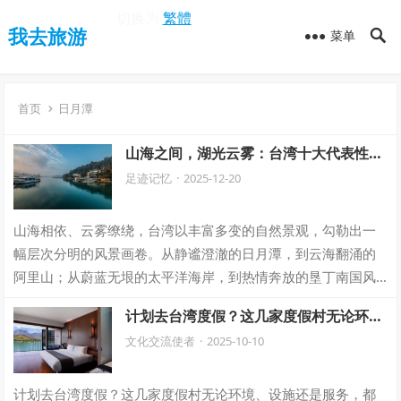
切换为
繁體
我去旅游
菜单
首页
日月潭
山海之间，湖光云雾：台湾十大代表性风
景名录
足迹记忆
·
2025-12-20
山海相依、云雾缭绕，台湾以丰富多变的自然景观，勾勒出一
幅层次分明的风景画卷。从静谧澄澈的日月潭，到云海翻涌的
阿里山；从蔚蓝无垠的太平洋海岸，到热情奔放的垦丁南国风
光，每一处风景都承载着这座岛屿独有的气…
计划去台湾度假？这几家度假村无论环
境、设施还是服务，都值得你亲身体验一
文化交流使者
·
2025-10-10
次
计划去台湾度假？这几家度假村无论环境、设施还是服务，都