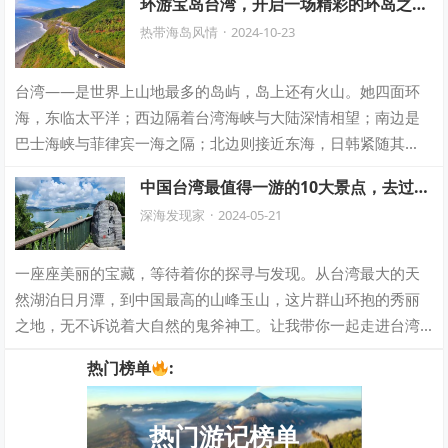
环游宝岛台湾，开启一场精彩的环岛之
旅！
热带海岛风情
·
2024-10-23
台湾——是世界上山地最多的岛屿，岛上还有火山。她四面环
海，东临太平洋；西边隔着台湾海峡与大陆深情相望；南边是
巴士海峡与菲律宾一海之隔；北边则接近东海，日韩紧随其
上。这得天独厚的地理位置使得它拥有丰富的…
中国台湾最值得一游的10大景点，去过其
中5个就算是真正的旅游达人了
深海发现家
·
2024-05-21
一座座美丽的宝藏，等待着你的探寻与发现。从台湾最大的天
然湖泊日月潭，到中国最高的山峰玉山，这片群山环抱的秀丽
之地，无不诉说着大自然的鬼斧神工。让我带你一起走进台湾
的迷人风景，感受这片热土的独特魅力。 …
热门榜单
:
热门游记榜单