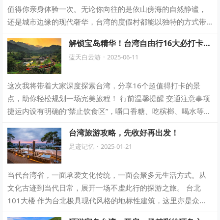
值得你亲身体验一次。无论你向往的是依山傍海的自然静谧，
还是城市边缘的现代奢华，台湾的度假村都能以独特的方式带
给你惊喜。从泡汤赏云的山林秘境，到面朝…
解锁宝岛精华！台湾自由行16大必打卡景
点+避坑指南
蓝天白云游
·
2025-06-11
这次我将带着大家深度探索台湾，分享16个超值得打卡的景
点，助你轻松规划一场完美旅程！ 行前温馨提醒 交通注意事项
捷运内设有明确的“禁止饮食区”，嚼口香糖、吃槟榔、喝水等行
为都不允许，一定要遵守规定，…
台湾旅游攻略，先收好再出发！
足迹记忆
·
2025-01-21
当代台湾省，一面承袭文化传统，一面会聚多元生活方式。从
文化古迹到当代日常，展开一场不虚此行的探游之旅。 台北
101大楼 作为台北极具现代风格的地标性建筑，这里亦是众多
文化艺术活动的落地之处。508米的…