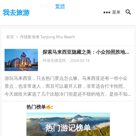
切换为
繁體
我去旅游
菜单
首页
丹绒鲁海滩 Tanjung Rhu Beach
探索马来西亚隐藏之美：小众拍照胜地推
荐！
环保先锋居民
·
2024-02-18
游玩马来西亚，只去热门景点怎么够。马来西亚还有一些小众
景点，也非常迷人，而且可以避开人群，非常适合打卡拍照。
今天就给大家选了几个比较冷门但是还不错的地方。是你不知
道绝美小众旅游景点，来一场说走就走的旅…
热门榜单
:
热门游记榜单