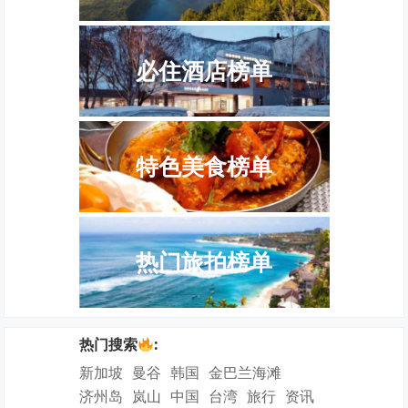
必住酒店榜单
特色美食榜单
热门旅拍榜单
热门搜索
:
新加坡
曼谷
韩国
金巴兰海滩
济州岛
岚山
中国
台湾
旅行
资讯