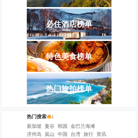
必住酒店榜单
特色美食榜单
热门旅拍榜单
热门搜索
:
新加坡
曼谷
韩国
金巴兰海滩
济州岛
岚山
中国
台湾
旅行
资讯