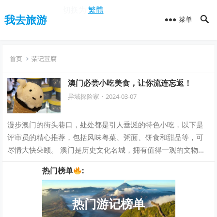
切换为
繁體
我去旅游
菜单
首页
荣记荳腐
澳门必尝小吃美食，让你流连忘返！
异域探险家
·
2024-03-07
漫步澳门的街头巷口，处处都是引人垂涎的特色小吃，以下是
评审员的精心推荐，包括风味粤菜、粥面、饼食和甜品等，可
尽情大快朵颐。 澳门是历史文化名城，拥有值得一观的文物与
建筑，酒店和娱乐场林立。除此之外，澳…
热门榜单
:
热门游记榜单