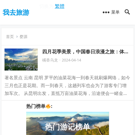
切换为
繁體
我去旅游
菜单
首页
婺源
四月花季美景，中国春日浪漫之旅：体验
奢华隐居生活！
橘香乌龙
·
2024-04-14
著名景点 云南 昆明 罗平的油菜花海一到春天就刷爆网络，如今
三月也正是花期。而一到春天，这趟列车也会为了游客专门增
加车次。 从昆明出发，直抵万亩油菜花海，沿途便会一睹金黄
色的花海在微风中荡漾，承载着满…
热门榜单
:
热门游记榜单