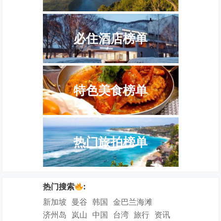
必住酒店榜单
特色美食榜单
热门旅拍榜单
热门搜索
:
新加坡
曼谷
韩国
金巴兰海滩
济州岛
岚山
中国
台湾
旅行
资讯